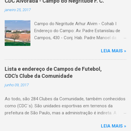
CDC Alvorada - Campo do Negritude F. C.
janeiro 25, 2017
Campo do Negritude Arhur Alvim - Cohab I
Endereço do Campo: Av. Padre Estanislau de
Campos, 430 - Conj. Hab. Padre Manoel da
Nobrega, São Paulo - SP Bairro: Arhur Alvim
LEIA MAIS »
Categoria: cdc, campo de futebol, futebol de
várzea, futebol amador
Lista e endereço de Campos de Futebol,
CDC's Clube da Comunidade
junho 09, 2017
Ao todo, são 284 Clubes da Comunidade, também conhecidos
como (CDC´s). São unidades esportivas em terrenos da
prefeitura de São Paulo, mas a administração é indireta. A
gestão do espaço é feita por entidades da comunidade local
LEIA MAIS »
com reconhecida vocação no trabalho esportivo, legalmente