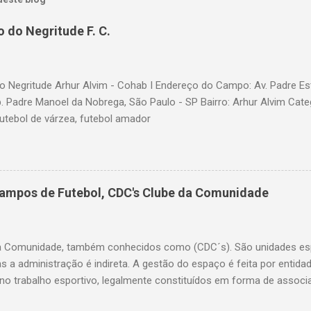
 do Negritude F. C.
 Negritude Arhur Alvim - Cohab I Endereço do Campo: Av. Padre Es
b. Padre Manoel da Nobrega, São Paulo - SP Bairro: Arhur Alvim Cate
futebol de várzea, futebol amador
Campos de Futebol, CDC's Clube da Comunidade
a Comunidade, também conhecidos como (CDC´s). São unidades esp
as a administração é indireta. A gestão do espaço é feita por entid
o trabalho esportivo, legalmente constituídos em forma de associ
ação do bairro. A Secretaria de Esportes coordena o processo de ele