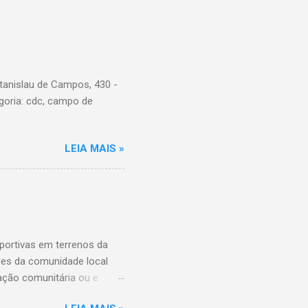
tanislau de Campos, 430 -
goria: cdc, campo de
LEIA MAIS »
ortivas em terrenos da
ades da comunidade local
ação comunitária ou e
ição das entidades que