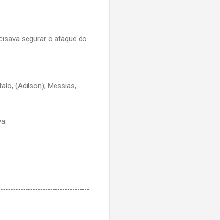
cisava segurar o ataque do
talo, (Adilson); Messias,
va.