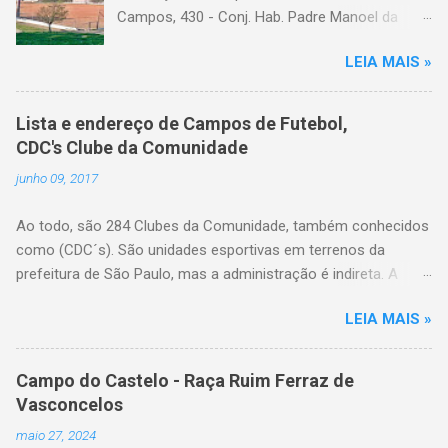
Campos, 430 - Conj. Hab. Padre Manoel da
Nobrega, São Paulo - SP Bairro: Arhur Alvim
LEIA MAIS »
Categoria: cdc, campo de futebol, futebol de
várzea, futebol amador
Lista e endereço de Campos de Futebol,
CDC's Clube da Comunidade
junho 09, 2017
Ao todo, são 284 Clubes da Comunidade, também conhecidos
como (CDC´s). São unidades esportivas em terrenos da
prefeitura de São Paulo, mas a administração é indireta. A
gestão do espaço é feita por entidades da comunidade local
LEIA MAIS »
com reconhecida vocação no trabalho esportivo, legalmente
constituídos em forma de associação comunitária ou e eleitos
pela própria população do bairro. A Secretaria de Esportes
Campo do Castelo - Raça Ruim Ferraz de
coordena o processo de eleição das entidades que farão esta
Vasconcelos
gestão, fiscaliza o uso, implementa políticas públicas e insere
maio 27, 2024
atividades no calendário destes espaços, além de realizar