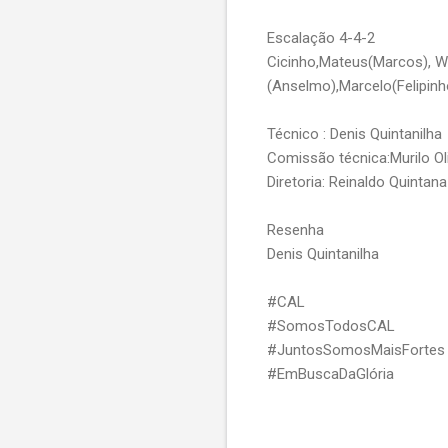
Escalação 4-4-2
Cicinho,Mateus(Marcos), Wel
(Anselmo),Marcelo(Felipinho
Técnico : Denis Quintanilha
Comissão técnica:Murilo Oli
Diretoria: Reinaldo Quintana
Resenha
Denis Quintanilha
#CAL
#SomosTodosCAL
#JuntosSomosMaisFortes
#EmBuscaDaGlória