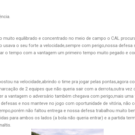
ência.
go muito equilibrado e concentrado no meio de campo o CAL procurav
io usava o seu forte a velocidade,sempre com perigo,nossa defesa
 virar o tempo com a vantagem um primeiro tempo muito pegado e 
stou na velocidade,abrindo o time pra jogar pelas pontas,agora c
arcação de 2 equipes que não queria sair com a derrota,outra vez
e ter a vantagem o adversário também chegava com perigo,mais uma
es defesas e nos manteve no jogo com oportunidade de vitória, não
empo,porém não faltou entrega e nossa defesa trabalhou muito bem,
idas para ambos os lados (a bola não queria entrar) e a partida te
altis.