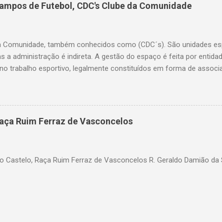
Campos de Futebol, CDC's Clube da Comunidade
a Comunidade, também conhecidos como (CDC´s). São unidades esp
as a administração é indireta. A gestão do espaço é feita por entid
o trabalho esportivo, legalmente constituídos em forma de associ
ação do bairro. A Secretaria de Esportes coordena o processo de ele
a o uso, implementa políticas públicas e insere atividades no calend
ervenções na estrutura física quando necessário. Lista dos Clubes 
ros: - Aricanduva CDC Waldemar Moreno Rua Azevedo e Brito, 42 CD
aça Ruim Ferraz de Vasconcelos
li Rua Professora Alzira de Oliveira Gilioli, 10 A CDC Roberto Jorg
Bahia) Rua Conde de Frontin, s/nº ...
 Castelo, Raça Ruim Ferraz de Vasconcelos R. Geraldo Damião da Si