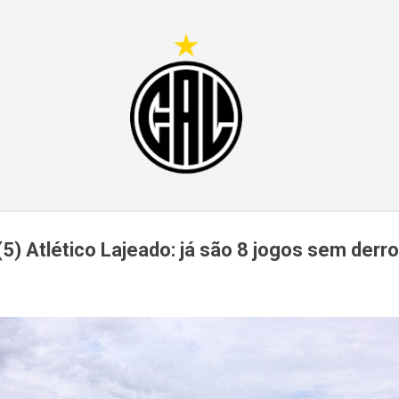
Pular para o conteúdo principal
0 (5) Atlético Lajeado: já são 8 jogos sem derr