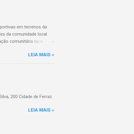
ortivas em terrenos da
ades da comunidade local
ação comunitária ou e
ição das entidades que
LEIA MAIS »
ário destes espaços, além
da Comunidade de São Paulo,
C Jardim Textil Rua
e Pça. Leão X, 130 CDC
lva, 200 Cidade de Ferraz
LEIA MAIS »