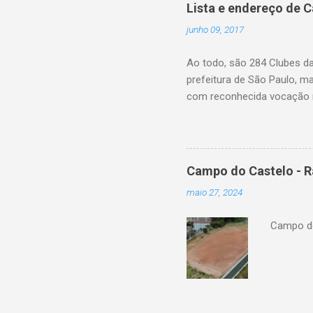
Lista e endereço de 
junho 09, 2017
Ao todo, são 284 Clubes d
prefeitura de São Paulo, m
com reconhecida vocação n
eleitos pela própria popul
farão esta gestão, fiscaliz
de realizar reformas e int
relação separados por bair
Campo do Castelo - R
Balique, 99 CDC Angelo Rose
maio 27, 2024
Augusto Custódio da Silva (
Campo do