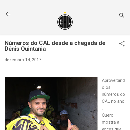
Pular para o conteúdo principal
Números do CAL desde a chegada de
Dênis Quintania
dezembro 14, 2017
Aproveitand
o os
números do
CAL no ano
.
Quero
mostra a
vocês que