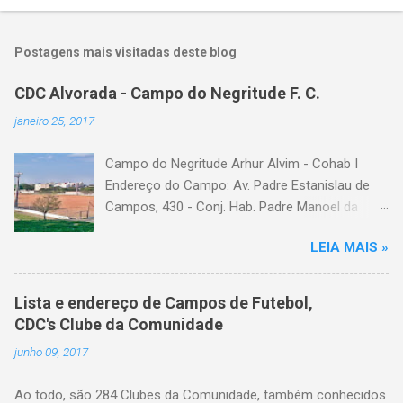
Postagens mais visitadas deste blog
CDC Alvorada - Campo do Negritude F. C.
janeiro 25, 2017
Campo do Negritude Arhur Alvim - Cohab I
Endereço do Campo: Av. Padre Estanislau de
Campos, 430 - Conj. Hab. Padre Manoel da
Nobrega, São Paulo - SP Bairro: Arhur Alvim
LEIA MAIS »
Categoria: cdc, campo de futebol, futebol de
várzea, futebol amador
Lista e endereço de Campos de Futebol,
CDC's Clube da Comunidade
junho 09, 2017
Ao todo, são 284 Clubes da Comunidade, também conhecidos