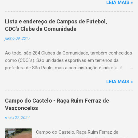
LEIA MAIS »
Categoria: cdc, campo de futebol, futebol de
várzea, futebol amador
Lista e endereço de Campos de Futebol,
CDC's Clube da Comunidade
junho 09, 2017
Ao todo, são 284 Clubes da Comunidade, também conhecidos
como (CDC´s). São unidades esportivas em terrenos da
prefeitura de São Paulo, mas a administração é indireta. A
gestão do espaço é feita por entidades da comunidade local
LEIA MAIS »
com reconhecida vocação no trabalho esportivo, legalmente
constituídos em forma de associação comunitária ou e eleitos
pela própria população do bairro. A Secretaria de Esportes
Campo do Castelo - Raça Ruim Ferraz de
coordena o processo de eleição das entidades que farão esta
Vasconcelos
gestão, fiscaliza o uso, implementa políticas públicas e insere
maio 27, 2024
atividades no calendário destes espaços, além de realizar
reformas e intervenções na estrutura física quando
Campo do Castelo, Raça Ruim Ferraz de
necessário. Lista dos Clubes da Comunidade de São Paulo,