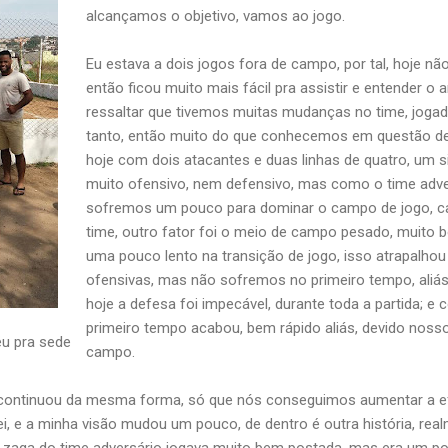
alcançamos o objetivo, vamos ao jogo.
Eu estava a dois jogos fora de campo, por tal, hoje não
então ficou muito mais fácil pra assistir e entender o
ressaltar que tivemos muitas mudanças no time, joga
tanto, então muito do que conhecemos em questão d
hoje com dois atacantes e duas linhas de quatro, um s
muito ofensivo, nem defensivo, mas como o time adver
sofremos um pouco para dominar o campo de jogo, ca
time, outro fator foi o meio de campo pesado, muito 
uma pouco lento na transição de jogo, isso atrapalh
ofensivas, mas não sofremos no primeiro tempo, aliás
hoje a defesa foi impecável, durante toda a partida; e 
primeiro tempo acabou, bem rápido aliás, devido noss
éu pra sede
campo.
ontinuou da mesma forma, só que nós conseguimos aumentar a efe
ei, e a minha visão mudou um pouco, de dentro é outra história, rea
a zaga do time adversário jogava muito bem postada, mas era um p