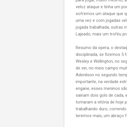
veloz ataque e tinha um po
sofremos um ataque que qua
uma vez e com jogadas velo
jogada trabalhada, outras 
Lajeado, mais um troféu pr
Resumo da opera, o destaq
disciplinada, se fizemos 5 
Wesley e Wellington, no se
de ver, no meio campo muit
Adenilson no segundo temp
importante, na verdade ext
engane, esses meninos são
sairiam dois gols de cada, e
tornaram a vitória de hoje 
trabalhando duro, corrend
teremos mais, um abraço f