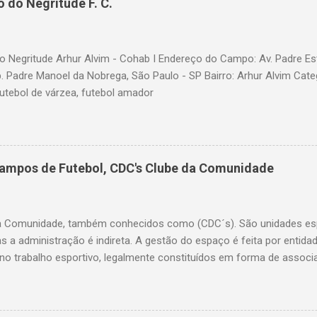
 do Negritude F. C.
 Negritude Arhur Alvim - Cohab I Endereço do Campo: Av. Padre Es
b. Padre Manoel da Nobrega, São Paulo - SP Bairro: Arhur Alvim Cate
futebol de várzea, futebol amador
Campos de Futebol, CDC's Clube da Comunidade
a Comunidade, também conhecidos como (CDC´s). São unidades esp
as a administração é indireta. A gestão do espaço é feita por entid
o trabalho esportivo, legalmente constituídos em forma de associ
ação do bairro. A Secretaria de Esportes coordena o processo de ele
a o uso, implementa políticas públicas e insere atividades no calend
ervenções na estrutura física quando necessário. Lista dos Clubes 