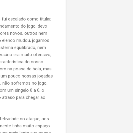
 fui escalado como titular,
 andamento do jogo, devo
dores novos, outros nem
e elenco mudou, jogamos
istema equilibrado, nem
sário era muito ofensivo,
racterística do nosso
bom na posse de bola, mas
ou um pouco nossas jogadas
, não sofremos no jogo,
com um singelo 0 a 0, o
o atraso para chegar ao
tividade no ataque, aos
lmente tinha muito espaço
ouco mais lenta que nosso