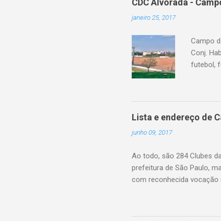
CDC Alvorada - Campo
janeiro 25, 2017
Campo do
Conj. Ha
futebol, 
Lista e endereço de 
junho 09, 2017
Ao todo, são 284 Clubes d
prefeitura de São Paulo, m
com reconhecida vocação n
eleitos pela própria popul
farão esta gestão, fiscaliz
de realizar reformas e int