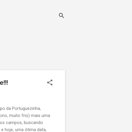
!!!
mpo da Portuguezinha,
ono, muito frio) mais uma
i aos campos, buscando
, e hoje, uma ótima data,