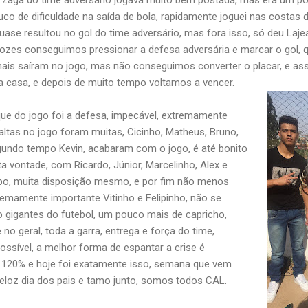
uco de dificuldade na saída de bola, rapidamente joguei nas costas
se resultou no gol do time adversário, mas fora isso, só deu Laj
zes conseguimos pressionar a defesa adversária e marcar o gol, qu
mais saíram no jogo, mas não conseguimos converter o placar, e ass
a casa, e depois de muito tempo voltamos a vencer.
ue do jogo foi a defesa, impecável, extremamente
faltas no jogo foram muitas, Cicinho, Matheus, Bruno,
gundo tempo Kevin, acabaram com o jogo, é até bonito
a vontade, com Ricardo, Júnior, Marcelinho, Alex e
o, muita disposição mesmo, e por fim não menos
remamente importante Vitinho e Felipinho, não se
 gigantes do futebol, um pouco mais de capricho,
 no geral, toda a garra, entrega e força do time,
possível, a melhor forma de espantar a crise é
o 120% e hoje foi exatamente isso, semana que vem
eloz dia dos pais e tamo junto, somos todos CAL.