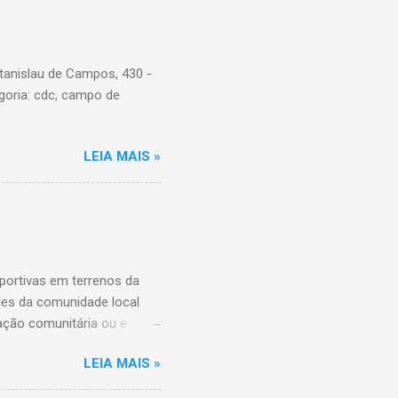
tanislau de Campos, 430 -
goria: cdc, campo de
LEIA MAIS »
ortivas em terrenos da
ades da comunidade local
ação comunitária ou e
ição das entidades que
LEIA MAIS »
ário destes espaços, além
da Comunidade de São Paulo,