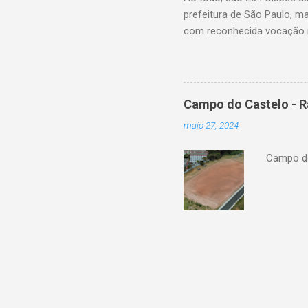
prefeitura de São Paulo, m
com reconhecida vocação n
eleitos pela própria popul
farão esta gestão, fiscaliz
de realizar reformas e int
relação separados por bair
Campo do Castelo - R
Balique, 99 CDC Angelo Rose
maio 27, 2024
Augusto Custódio da Silva (
Campo do