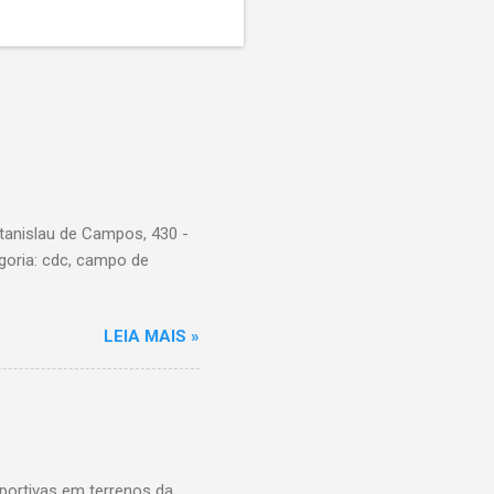
tanislau de Campos, 430 -
goria: cdc, campo de
LEIA MAIS »
ortivas em terrenos da