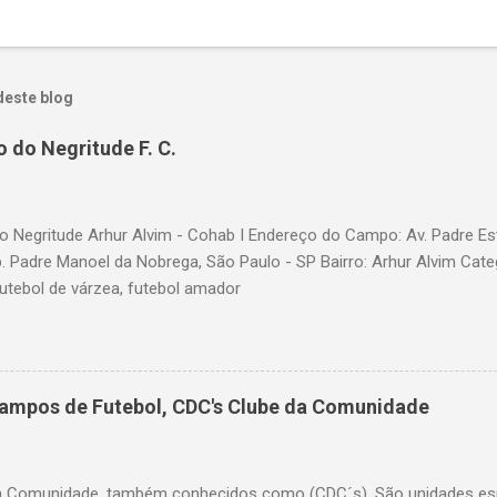
deste blog
 do Negritude F. C.
 Negritude Arhur Alvim - Cohab I Endereço do Campo: Av. Padre Es
b. Padre Manoel da Nobrega, São Paulo - SP Bairro: Arhur Alvim Cate
futebol de várzea, futebol amador
Campos de Futebol, CDC's Clube da Comunidade
a Comunidade, também conhecidos como (CDC´s). São unidades esp