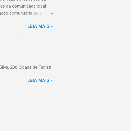
ades da comunidade local
ação comunitária ou e
ição das entidades que
LEIA MAIS »
ário destes espaços, além
da Comunidade de São Paulo,
C Jardim Textil Rua
e Pça. Leão X, 130 CDC
lva, 200 Cidade de Ferraz
LEIA MAIS »