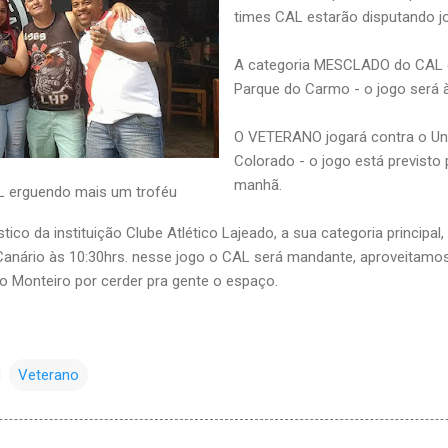
times CAL estarão disputando j
A categoria MESCLADO do CAL e
Parque do Carmo - o jogo será à
O VETERANO jogará contra o Un
Colorado - o jogo está previsto p
manhã.
AL erguendo mais um troféu
lístico da instituição Clube Atlético Lajeado, a sua categoria principa
anário às 10:30hrs. nesse jogo o CAL será mandante, aproveitamo
io Monteiro por cerder pra gente o espaço.
Veterano