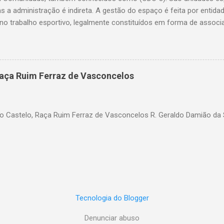
as a administração é indireta. A gestão do espaço é feita por entid
o trabalho esportivo, legalmente constituídos em forma de associ
ação do bairro. A Secretaria de Esportes coordena o processo de ele
a o uso, implementa políticas públicas e insere atividades no calend
ervenções na estrutura física quando necessário. Lista dos Clubes 
ros: - Aricanduva CDC Waldemar Moreno Rua Azevedo e Brito, 42 CD
aça Ruim Ferraz de Vasconcelos
li Rua Professora Alzira de Oliveira Gilioli, 10 A CDC Roberto Jorg
Bahia) Rua Conde de Frontin, s/nº ...
 Castelo, Raça Ruim Ferraz de Vasconcelos R. Geraldo Damião da Si
Tecnologia do Blogger
Denunciar abuso