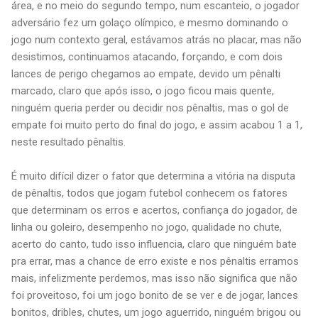
área, e no meio do segundo tempo, num escanteio, o jogador
adversário fez um golaço olímpico, e mesmo dominando o
jogo num contexto geral, estávamos atrás no placar, mas não
desistimos, continuamos atacando, forçando, e com dois
lances de perigo chegamos ao empate, devido um pênalti
marcado, claro que após isso, o jogo ficou mais quente,
ninguém queria perder ou decidir nos pênaltis, mas o gol de
empate foi muito perto do final do jogo, e assim acabou 1 a 1,
neste resultado pênaltis.
É muito difícil dizer o fator que determina a vitória na disputa
de pênaltis, todos que jogam futebol conhecem os fatores
que determinam os erros e acertos, confiança do jogador, de
linha ou goleiro, desempenho no jogo, qualidade no chute,
acerto do canto, tudo isso influencia, claro que ninguém bate
pra errar, mas a chance de erro existe e nos pênaltis erramos
mais, infelizmente perdemos, mas isso não significa que não
foi proveitoso, foi um jogo bonito de se ver e de jogar, lances
bonitos, dribles, chutes, um jogo aguerrido, ninguém brigou ou