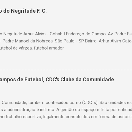
 do Negritude F. C.
 Negritude Arhur Alvim - Cohab I Endereço do Campo: Av. Padre Es
b. Padre Manoel da Nobrega, São Paulo - SP Bairro: Arhur Alvim Cate
futebol de várzea, futebol amador
Campos de Futebol, CDC's Clube da Comunidade
a Comunidade, também conhecidos como (CDC´s). São unidades esp
as a administração é indireta. A gestão do espaço é feita por entid
o trabalho esportivo, legalmente constituídos em forma de associ
ação do bairro. A Secretaria de Esportes coordena o processo de ele
a o uso, implementa políticas públicas e insere atividades no calend