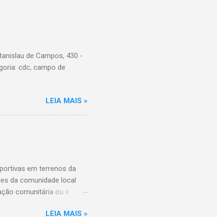
tanislau de Campos, 430 -
goria: cdc, campo de
LEIA MAIS »
ortivas em terrenos da
ades da comunidade local
ação comunitária ou e
ição das entidades que
LEIA MAIS »
ário destes espaços, além