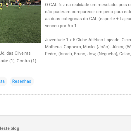
O CAL fez na realidade um mesclado, pois o
não puderam comparecer em peso para este
as duas categorias do CAL (esporte + Lajea
venceu por 5 x 1.
Juventude 1 x 5 Clube Atlético Lajeado: Cici
Matheus, Capoeira, Murilo, (João); Júnior, (
. das Oliveiras
Pedro, (Israel), Bruno, Jow, (Negueba); Celso
Kaike (1), Contra (1).
sta
Resenhas
deste blog