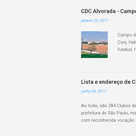
CDC Alvorada - Campo
janeiro 25, 2017
Campo do
Conj. Ha
futebol, 
Lista e endereço de 
junho 09, 2017
Ao todo, são 284 Clubes d
prefeitura de São Paulo, m
com reconhecida vocação n
eleitos pela própria popul
farão esta gestão, fiscaliz