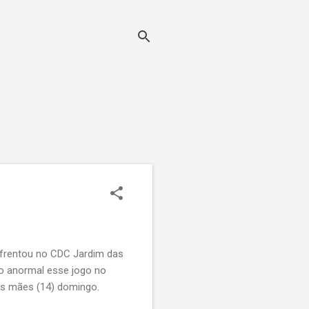
1
frentou no CDC Jardim das
ção anormal esse jogo no
as mães (14) domingo.