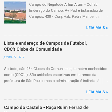
Campo do Negritude Arhur Alvim - Cohab I
Endereço do Campo: Av. Padre Estanislau de
Campos, 430 - Conj. Hab. Padre Manoel da
Nobrega, São Paulo - SP Bairro: Arhur Alvim
LEIA MAIS »
Categoria: cdc, campo de futebol, futebol de
várzea, futebol amador
Lista e endereço de Campos de Futebol,
CDC's Clube da Comunidade
junho 09, 2017
Ao todo, são 284 Clubes da Comunidade, também conhecidos
como (CDC´s). São unidades esportivas em terrenos da
prefeitura de São Paulo, mas a administração é indireta. A
gestão do espaço é feita por entidades da comunidade local
LEIA MAIS »
com reconhecida vocação no trabalho esportivo, legalmente
constituídos em forma de associação comunitária ou e eleitos
pela própria população do bairro. A Secretaria de Esportes
Campo do Castelo - Raça Ruim Ferraz de
coordena o processo de eleição das entidades que farão esta