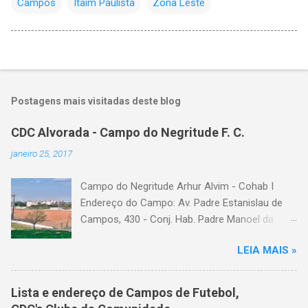
Campos
Itaim Paulista
Zona Leste
Postagens mais visitadas deste blog
CDC Alvorada - Campo do Negritude F. C.
janeiro 25, 2017
Campo do Negritude Arhur Alvim - Cohab I
Endereço do Campo: Av. Padre Estanislau de
Campos, 430 - Conj. Hab. Padre Manoel da
Nobrega, São Paulo - SP Bairro: Arhur Alvim
LEIA MAIS »
Categoria: cdc, campo de futebol, futebol de
várzea, futebol amador
Lista e endereço de Campos de Futebol,