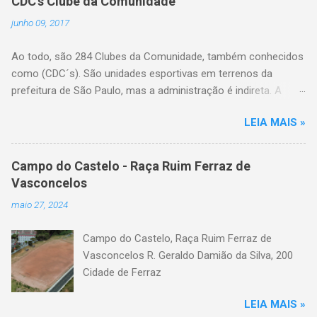
CDC's Clube da Comunidade
junho 09, 2017
Ao todo, são 284 Clubes da Comunidade, também conhecidos
como (CDC´s). São unidades esportivas em terrenos da
prefeitura de São Paulo, mas a administração é indireta. A
gestão do espaço é feita por entidades da comunidade local
LEIA MAIS »
com reconhecida vocação no trabalho esportivo, legalmente
constituídos em forma de associação comunitária ou e eleitos
pela própria população do bairro. A Secretaria de Esportes
Campo do Castelo - Raça Ruim Ferraz de
coordena o processo de eleição das entidades que farão esta
Vasconcelos
gestão, fiscaliza o uso, implementa políticas públicas e insere
maio 27, 2024
atividades no calendário destes espaços, além de realizar
reformas e intervenções na estrutura física quando
Campo do Castelo, Raça Ruim Ferraz de
necessário. Lista dos Clubes da Comunidade de São Paulo,
Vasconcelos R. Geraldo Damião da Silva, 200
relação separados por bairros: - Aricanduva CDC Waldemar
Cidade de Ferraz
Moreno Rua Azevedo e Brito, 42 CDC Jardim Textil Rua Balique,
99 CDC Angelo Roseli Rua Professora Alzira de Oliveira Gilioli,
LEIA MAIS »
10 A CDC Roberto Jorge Pça. Leão X, 130 CDC Augusto