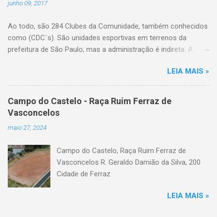
junho 09, 2017
Ao todo, são 284 Clubes da Comunidade, também conhecidos
como (CDC´s). São unidades esportivas em terrenos da
prefeitura de São Paulo, mas a administração é indireta. A
gestão do espaço é feita por entidades da comunidade local
LEIA MAIS »
com reconhecida vocação no trabalho esportivo, legalmente
constituídos em forma de associação comunitária ou e eleitos
pela própria população do bairro. A Secretaria de Esportes
Campo do Castelo - Raça Ruim Ferraz de
coordena o processo de eleição das entidades que farão esta
Vasconcelos
gestão, fiscaliza o uso, implementa políticas públicas e insere
maio 27, 2024
atividades no calendário destes espaços, além de realizar
reformas e intervenções na estrutura física quando
Campo do Castelo, Raça Ruim Ferraz de
necessário. Lista dos Clubes da Comunidade de São Paulo,
Vasconcelos R. Geraldo Damião da Silva, 200
relação separados por bairros: - Aricanduva CDC Waldemar
Cidade de Ferraz
Moreno Rua Azevedo e Brito, 42 CDC Jardim Textil Rua Balique,
99 CDC Angelo Roseli Rua Professora Alzira de Oliveira Gilioli,
LEIA MAIS »
10 A CDC Roberto Jorge Pça. Leão X, 130 CDC Augusto
Custódio da Silva (Bahia) Rua Conde de Frontin, s/nº ...