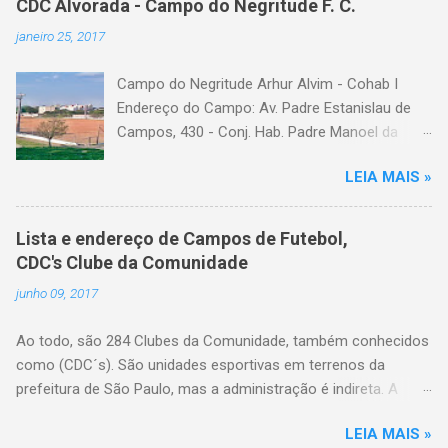
CDC Alvorada - Campo do Negritude F. C.
janeiro 25, 2017
Campo do Negritude Arhur Alvim - Cohab I
Endereço do Campo: Av. Padre Estanislau de
Campos, 430 - Conj. Hab. Padre Manoel da
Nobrega, São Paulo - SP Bairro: Arhur Alvim
LEIA MAIS »
Categoria: cdc, campo de futebol, futebol de
várzea, futebol amador
Lista e endereço de Campos de Futebol,
CDC's Clube da Comunidade
junho 09, 2017
Ao todo, são 284 Clubes da Comunidade, também conhecidos
como (CDC´s). São unidades esportivas em terrenos da
prefeitura de São Paulo, mas a administração é indireta. A
gestão do espaço é feita por entidades da comunidade local
LEIA MAIS »
com reconhecida vocação no trabalho esportivo, legalmente