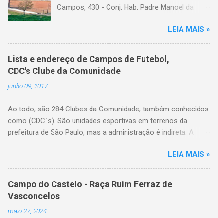
Campos, 430 - Conj. Hab. Padre Manoel da
Nobrega, São Paulo - SP Bairro: Arhur Alvim
LEIA MAIS »
Categoria: cdc, campo de futebol, futebol de
várzea, futebol amador
Lista e endereço de Campos de Futebol,
CDC's Clube da Comunidade
junho 09, 2017
Ao todo, são 284 Clubes da Comunidade, também conhecidos
como (CDC´s). São unidades esportivas em terrenos da
prefeitura de São Paulo, mas a administração é indireta. A
gestão do espaço é feita por entidades da comunidade local
LEIA MAIS »
com reconhecida vocação no trabalho esportivo, legalmente
constituídos em forma de associação comunitária ou e eleitos
pela própria população do bairro. A Secretaria de Esportes
Campo do Castelo - Raça Ruim Ferraz de
coordena o processo de eleição das entidades que farão esta
Vasconcelos
gestão, fiscaliza o uso, implementa políticas públicas e insere
maio 27, 2024
atividades no calendário destes espaços, além de realizar