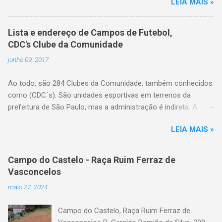
LEIA MAIS »
Categoria: cdc, campo de futebol, futebol de
várzea, futebol amador
Lista e endereço de Campos de Futebol,
CDC's Clube da Comunidade
junho 09, 2017
Ao todo, são 284 Clubes da Comunidade, também conhecidos
como (CDC´s). São unidades esportivas em terrenos da
prefeitura de São Paulo, mas a administração é indireta. A
gestão do espaço é feita por entidades da comunidade local
LEIA MAIS »
com reconhecida vocação no trabalho esportivo, legalmente
constituídos em forma de associação comunitária ou e eleitos
pela própria população do bairro. A Secretaria de Esportes
Campo do Castelo - Raça Ruim Ferraz de
coordena o processo de eleição das entidades que farão esta
Vasconcelos
gestão, fiscaliza o uso, implementa políticas públicas e insere
maio 27, 2024
atividades no calendário destes espaços, além de realizar
reformas e intervenções na estrutura física quando
Campo do Castelo, Raça Ruim Ferraz de
necessário. Lista dos Clubes da Comunidade de São Paulo,