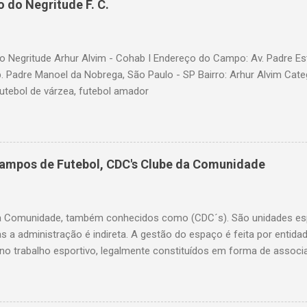
 do Negritude F. C.
 Negritude Arhur Alvim - Cohab I Endereço do Campo: Av. Padre Es
b. Padre Manoel da Nobrega, São Paulo - SP Bairro: Arhur Alvim Cate
futebol de várzea, futebol amador
Campos de Futebol, CDC's Clube da Comunidade
a Comunidade, também conhecidos como (CDC´s). São unidades esp
as a administração é indireta. A gestão do espaço é feita por entid
o trabalho esportivo, legalmente constituídos em forma de associ
ação do bairro. A Secretaria de Esportes coordena o processo de ele
a o uso, implementa políticas públicas e insere atividades no calend
ervenções na estrutura física quando necessário. Lista dos Clubes 