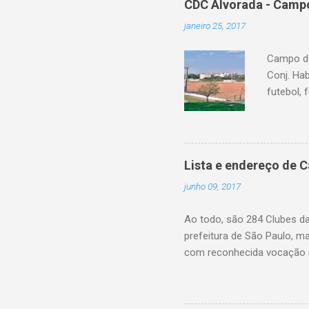
CDC Alvorada - Campo
janeiro 25, 2017
Campo do
Conj. Ha
futebol, 
Lista e endereço de 
junho 09, 2017
Ao todo, são 284 Clubes d
prefeitura de São Paulo, m
com reconhecida vocação n
eleitos pela própria popul
farão esta gestão, fiscaliz
de realizar reformas e int