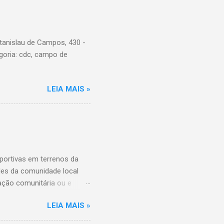
tanislau de Campos, 430 -
goria: cdc, campo de
LEIA MAIS »
ortivas em terrenos da
ades da comunidade local
ação comunitária ou e
ição das entidades que
LEIA MAIS »
ário destes espaços, além
da Comunidade de São Paulo,