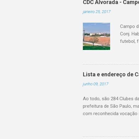
CDC Alvorada - Campo
janeiro 25, 2017
Campo do
Conj. Ha
futebol, 
Lista e endereço de 
junho 09, 2017
Ao todo, são 284 Clubes d
prefeitura de São Paulo, m
com reconhecida vocação n
eleitos pela própria popul
farão esta gestão, fiscaliz
de realizar reformas e int