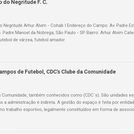
 do Negritude F. C.
 Negritude Arhur Alvim - Cohab I Endereço do Campo: Av. Padre Es
b. Padre Manoel da Nobrega, São Paulo - SP Bairro: Arhur Alvim Cate
futebol de várzea, futebol amador
Campos de Futebol, CDC's Clube da Comunidade
a Comunidade, também conhecidos como (CDC´s). São unidades esp
as a administração é indireta. A gestão do espaço é feita por entid
o trabalho esportivo, legalmente constituídos em forma de associ
ação do bairro. A Secretaria de Esportes coordena o processo de ele
a o uso, implementa políticas públicas e insere atividades no calend
ervenções na estrutura física quando necessário. Lista dos Clubes 