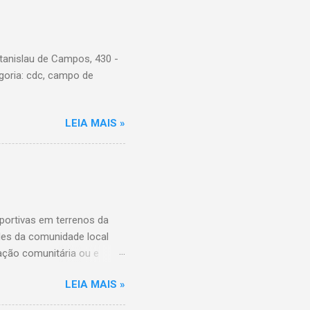
tanislau de Campos, 430 -
goria: cdc, campo de
LEIA MAIS »
ortivas em terrenos da
ades da comunidade local
ação comunitária ou e
ição das entidades que
LEIA MAIS »
ário destes espaços, além
da Comunidade de São Paulo,