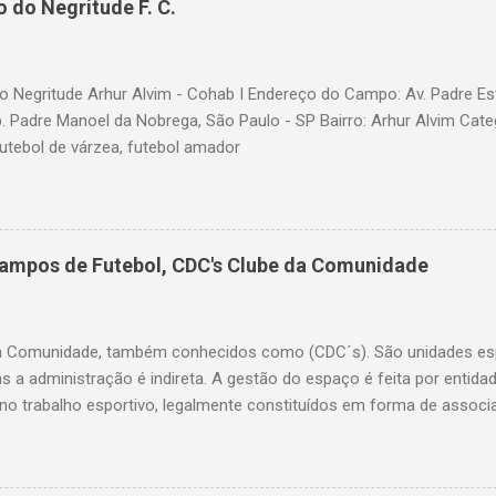
 do Negritude F. C.
 Negritude Arhur Alvim - Cohab I Endereço do Campo: Av. Padre Es
b. Padre Manoel da Nobrega, São Paulo - SP Bairro: Arhur Alvim Cate
futebol de várzea, futebol amador
Campos de Futebol, CDC's Clube da Comunidade
a Comunidade, também conhecidos como (CDC´s). São unidades esp
as a administração é indireta. A gestão do espaço é feita por entid
o trabalho esportivo, legalmente constituídos em forma de associ
ação do bairro. A Secretaria de Esportes coordena o processo de ele
a o uso, implementa políticas públicas e insere atividades no calend
ervenções na estrutura física quando necessário. Lista dos Clubes 