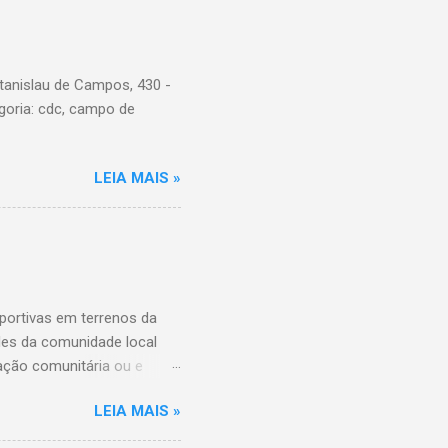
tanislau de Campos, 430 -
goria: cdc, campo de
LEIA MAIS »
ortivas em terrenos da
ades da comunidade local
ação comunitária ou e
ição das entidades que
LEIA MAIS »
ário destes espaços, além
da Comunidade de São Paulo,