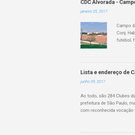
CDC Alvorada - Campo
janeiro 25, 2017
Campo do
Conj. Ha
futebol, 
Lista e endereço de 
junho 09, 2017
Ao todo, são 284 Clubes d
prefeitura de São Paulo, m
com reconhecida vocação n
eleitos pela própria popul
farão esta gestão, fiscaliz
de realizar reformas e int