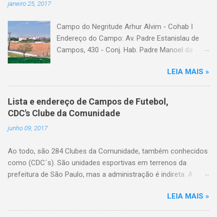
janeiro 25, 2017
Campo do Negritude Arhur Alvim - Cohab I
Endereço do Campo: Av. Padre Estanislau de
Campos, 430 - Conj. Hab. Padre Manoel da
Nobrega, São Paulo - SP Bairro: Arhur Alvim
LEIA MAIS »
Categoria: cdc, campo de futebol, futebol de
várzea, futebol amador
Lista e endereço de Campos de Futebol,
CDC's Clube da Comunidade
junho 09, 2017
Ao todo, são 284 Clubes da Comunidade, também conhecidos
como (CDC´s). São unidades esportivas em terrenos da
prefeitura de São Paulo, mas a administração é indireta. A
gestão do espaço é feita por entidades da comunidade local
LEIA MAIS »
com reconhecida vocação no trabalho esportivo, legalmente
constituídos em forma de associação comunitária ou e eleitos