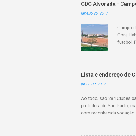
CDC Alvorada - Campo
janeiro 25, 2017
Campo do
Conj. Ha
futebol, 
Lista e endereço de 
junho 09, 2017
Ao todo, são 284 Clubes d
prefeitura de São Paulo, m
com reconhecida vocação n
eleitos pela própria popul
farão esta gestão, fiscaliz
de realizar reformas e int