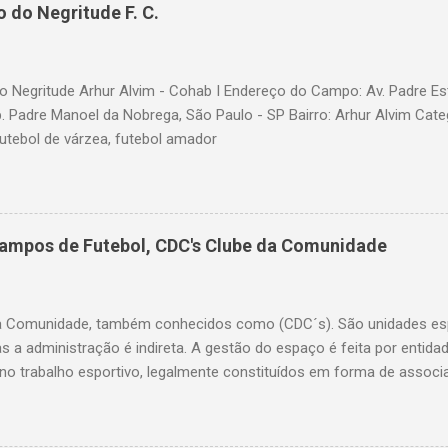
 do Negritude F. C.
 Negritude Arhur Alvim - Cohab I Endereço do Campo: Av. Padre Es
b. Padre Manoel da Nobrega, São Paulo - SP Bairro: Arhur Alvim Cate
futebol de várzea, futebol amador
Campos de Futebol, CDC's Clube da Comunidade
a Comunidade, também conhecidos como (CDC´s). São unidades esp
as a administração é indireta. A gestão do espaço é feita por entid
o trabalho esportivo, legalmente constituídos em forma de associ
ação do bairro. A Secretaria de Esportes coordena o processo de ele
a o uso, implementa políticas públicas e insere atividades no calend
ervenções na estrutura física quando necessário. Lista dos Clubes 