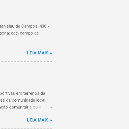
tanislau de Campos, 430 -
goria: cdc, campo de
LEIA MAIS »
ortivas em terrenos da
ades da comunidade local
ação comunitária ou e
ição das entidades que
LEIA MAIS »
ário destes espaços, além
da Comunidade de São Paulo,